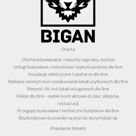
Oferta
Oferta indywidualna: remonty, naprawy, montaż
Usługi budowlane, remontowe i wykończeniowe dla firm
Instalacje elektryczne i sanitarne dla firm
Reklama zewnętrzna i oznakowanie lokali użytkowych dla firm
Remont i fit-out lokali usługowych dla firm
Meble dla firm – meble kontraktowe do biur, sklepów,
restauracji
Przeglądy budowlane i techniczne budynków dla firm
Bezdotykowe dozowniki na płyn do dezynfekcji rąk
Popularne tematy