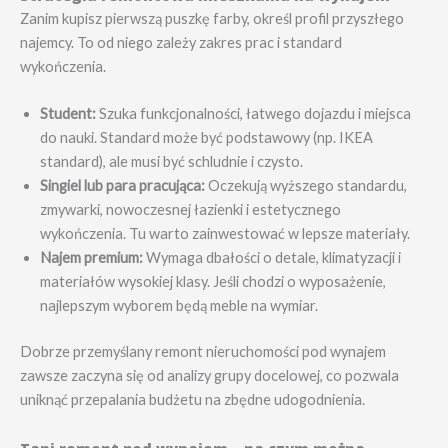
Zanim kupisz pierwszą puszkę farby, określ profil przyszłego
najemcy. To od niego zależy zakres prac i standard
wykończenia.
Student:
Szuka funkcjonalności, łatwego dojazdu i miejsca
do nauki. Standard może być podstawowy (np. IKEA
standard), ale musi być schludnie i czysto.
Singiel lub para pracująca:
Oczekują wyższego standardu,
zmywarki, nowoczesnej łazienki i estetycznego
wykończenia. Tu warto zainwestować w lepsze materiały.
Najem premium:
Wymaga dbałości o detale, klimatyzacji i
materiałów wysokiej klasy. Jeśli chodzi o wyposażenie,
najlepszym wyborem będą meble na wymiar.
Dobrze przemyślany remont nieruchomości pod wynajem
zawsze zaczyna się od analizy grupy docelowej, co pozwala
uniknąć przepalania budżetu na zbędne udogodnienia.
Tani remont pod wynajem – na czym można