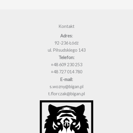
Kontakt
Adres
:
92-236 Łódź
ul. Piłsudskiego 143
Telefon:
+48 609 230 253
+48 727 014 780
E-mail:
s.wozny@bigan.pl
t.florczak@bigan.pl